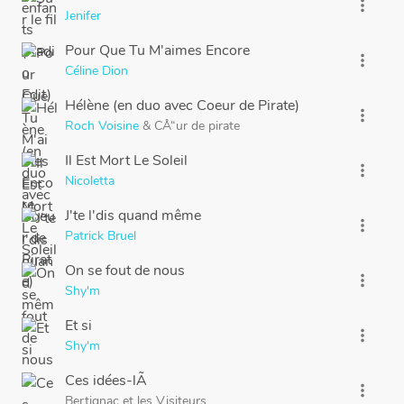
more_vert
Jenifer
Pour Que Tu M'aimes Encore
more_vert
Céline Dion
Hélène (en duo avec Coeur de Pirate)
more_vert
Roch Voisine
&
CÅ“ur de pirate
Il Est Mort Le Soleil
more_vert
Nicoletta
J'te l'dis quand même
more_vert
Patrick Bruel
On se fout de nous
more_vert
Shy'm
Et si
more_vert
Shy'm
Ces idées-lÃ
more_vert
Bertignac
et
les Visiteurs