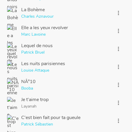
La Bohème
more_vert
Charles Aznavour
Elle a les yeux revolver
more_vert
Marc Lavoine
Lequel de nous
more_vert
Patrick Bruel
Les nuits parisiennes
more_vert
Louise Attaque
NÂ°10
more_vert
Booba
Je t'aime trop
more_vert
Layanah
C'est bien fait pour ta gueule
more_vert
Patrick Sébastien