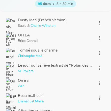
95
titres
•
3 h 59 min
Dusty Men (French Version)
more_vert
Saule
&
Charlie Winston
OH LA
more_vert
Brice Conrad
Tombé sous le charme
more_vert
Christophe Maé
Le jour qui se rêve (extrait de "Robin des Bois")
more_vert
M. Pokora
On ira
more_vert
ZAZ
Beau malheur
more_vert
Emmanuel Moire
Attention au départ