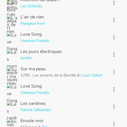
more_vert
Les Enfoirés
L'air de rien
more_vert
Margaux Avril
Love Song
more_vert
Vanessa Paradis
Les jours électriques
more_vert
Jenifer
Sur ma peau
more_vert
1789
,
Les amants de la Bastille
&
Louis Delort
Love Song
more_vert
Vanessa Paradis
Les sardines
more_vert
Patrick Sébastien
Envole-moi
more_vert