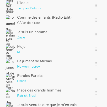
L'idole
more_vert
Jacques Dutronc
Comme des enfants (Radio Edit)
more_vert
CÅ“ur de pirate
Je suis un homme
more_vert
Zazie
Mojo
more_vert
M
La jument de Michao
more_vert
Nolwenn Leroy
Paroles Paroles
more_vert
Dalida
Place des grands hommes
more_vert
Patrick Bruel
Je suis venu te dire que je m'en vais