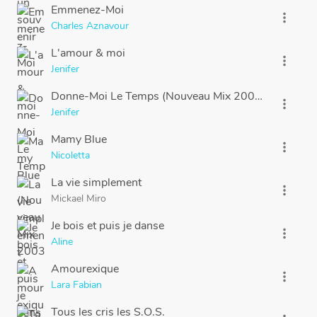
Emmenez-Moi
more_vert
Charles Aznavour
L'amour & moi
more_vert
Jenifer
Donne-Moi Le Temps (Nouveau Mix 2003)
more_vert
Jenifer
Mamy Blue
more_vert
Nicoletta
La vie simplement
more_vert
Mickael Miro
Je bois et puis je danse
more_vert
Aline
Amourexique
more_vert
Lara Fabian
Tous les cris les S.O.S.