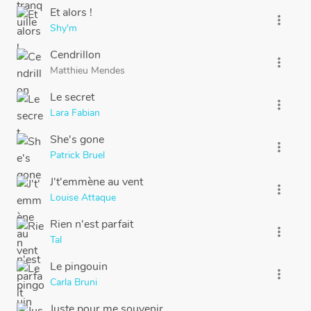
Et alors !
more_vert
Shy'm
Cendrillon
more_vert
Matthieu Mendes
Le secret
more_vert
Lara Fabian
She's gone
more_vert
Patrick Bruel
J't'emmène au vent
more_vert
Louise Attaque
Rien n'est parfait
more_vert
Tal
Le pingouin
more_vert
Carla Bruni
Juste pour me souvenir