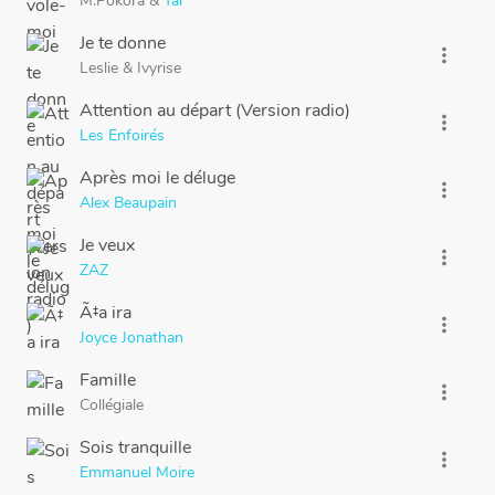
M.Pokora
&
Tal
Je te donne
more_vert
Leslie
&
Ivyrise
Attention au départ (Version radio)
more_vert
Les Enfoirés
Après moi le déluge
more_vert
Alex Beaupain
Je veux
more_vert
ZAZ
Ã‡a ira
more_vert
Joyce Jonathan
Famille
more_vert
Collégiale
Sois tranquille
more_vert
Emmanuel Moire