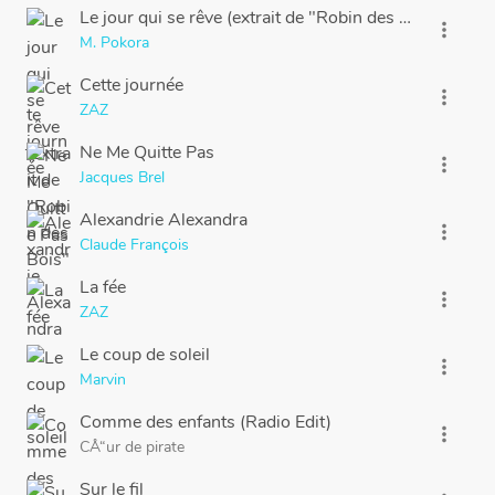
Le jour qui se rêve (extrait de "Robin des Bois")
more_vert
M. Pokora
Cette journée
more_vert
ZAZ
Ne Me Quitte Pas
more_vert
Jacques Brel
Alexandrie Alexandra
more_vert
Claude François
La fée
more_vert
ZAZ
Le coup de soleil
more_vert
Marvin
Comme des enfants (Radio Edit)
more_vert
CÅ“ur de pirate
Sur le fil