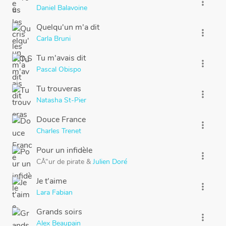
more_vert
Daniel Balavoine
Quelqu'un m'a dit
more_vert
Carla Bruni
Tu m'avais dit
more_vert
Pascal Obispo
Tu trouveras
more_vert
Natasha St-Pier
Douce France
more_vert
Charles Trenet
Pour un infidèle
more_vert
CÅ“ur de pirate
&
Julien Doré
Je t'aime
more_vert
Lara Fabian
Grands soirs
more_vert
Alex Beaupain