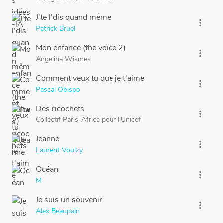
J'te l'dis quand même
more_vert
Patrick Bruel
Mon enfance (the voice 2)
more_vert
Angelina Wismes
Comment veux tu que je t'aime
more_vert
Pascal Obispo
Des ricochets
more_vert
Collectif Paris-Africa pour l'Unicef
Jeanne
more_vert
Laurent Voulzy
Océan
more_vert
M
Je suis un souvenir
more_vert
Alex Beaupain