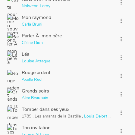
more_vert
Nolwenn Leroy
Mon raymond
more_vert
Carla Bruni
Parler Ã mon père
more_vert
Céline Dion
Léa
more_vert
Louise Attaque
Rouge ardent
more_vert
Axelle Red
Grands soirs
more_vert
Alex Beaupain
Tomber dans ses yeux
more_vert
1789
,
Les amants de la Bastille
,
Louis Delort
&
Camille Lou
Ton invitation
more_vert
Louise Attaque