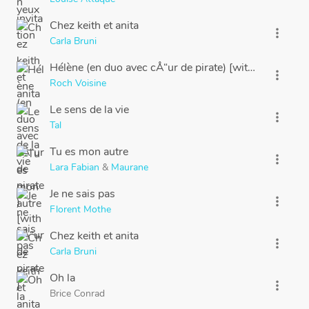
Chez keith et anita
more_vert
Carla Bruni
Hélène (en duo avec cÅ“ur de pirate) [with cÅ“ur de pi
more_vert
Roch Voisine
Le sens de la vie
more_vert
Tal
Tu es mon autre
more_vert
Lara Fabian
&
Maurane
Je ne sais pas
more_vert
Florent Mothe
Chez keith et anita
more_vert
Carla Bruni
Oh la
more_vert
Brice Conrad