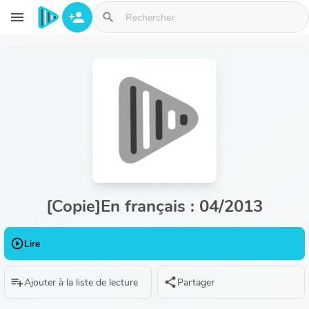
Aller au contenu principal
menu
person_add
search
[Copie]En français : 04/2013
play_circle_outline
Lire
playlist_add
share
Ajouter à la liste de lecture
Partager