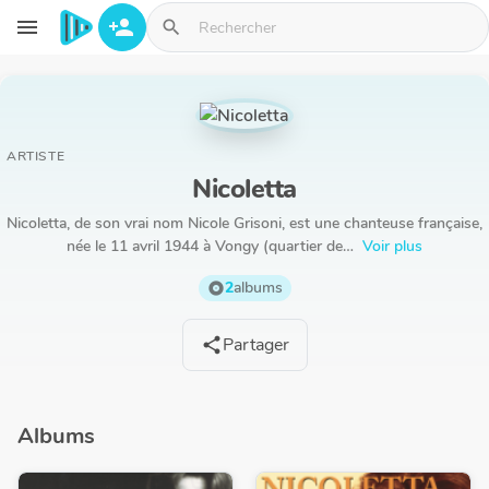
Aller au contenu principal
menu
person_add
search
ARTISTE
Nicoletta
Nicoletta, de son vrai nom Nicole Grisoni, est une chanteuse française,
née le 11 avril 1944 à Vongy (quartier de…
Voir plus
2
albums
album
Partager
share
Albums