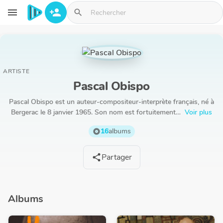
Aller au contenu principal
menu
person_add
search
ARTISTE
Pascal Obispo
Pascal Obispo est un auteur-compositeur-interprète français, né à
Bergerac le 8 janvier 1965. Son nom est fortuitement…
Voir plus
16
albums
album
Partager
share
Albums