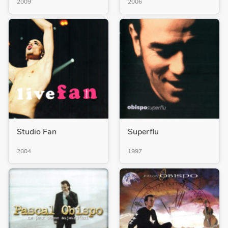
2009
2006
Studio Fan
Superflu
2004
1997