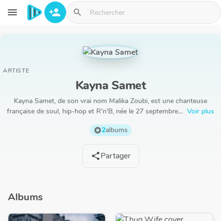
Aller au contenu principal
menu
person_add
search
ARTISTE
Kayna Samet
Kayna Samet, de son vrai nom Malika Zoubi, est une chanteuse
française de soul, hip-hop et R'n'B, née le 27 septembre…
Voir plus
2
albums
album
Partager
share
Albums