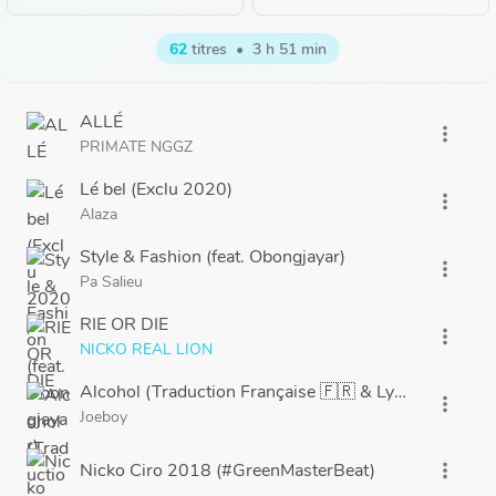
62
titres
•
3 h 51 min
ALLÉ
more_vert
PRIMATE NGGZ
Lé bel (Exclu 2020)
more_vert
Alaza
Style & Fashion (feat. Obongjayar)
more_vert
Pa Salieu
RIE OR DIE
more_vert
NICKO REAL LION
Alcohol (Traduction Française 🇫🇷 & Lyrics) Tiktok
more_vert
Joeboy
Nicko Ciro 2018 (#GreenMasterBeat)
more_vert