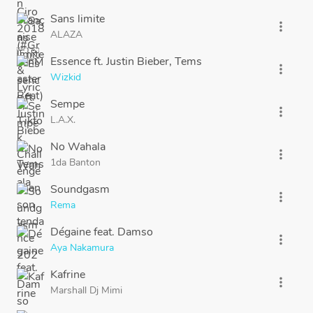
Sans limite
more_vert
ALAZA
Essence ft. Justin Bieber, Tems
more_vert
Wizkid
Sempe
more_vert
L.A.X.
No Wahala
more_vert
1da Banton
Soundgasm
more_vert
Rema
Dégaine feat. Damso
more_vert
Aya Nakamura
Kafrine
more_vert
Marshall Dj Mimi