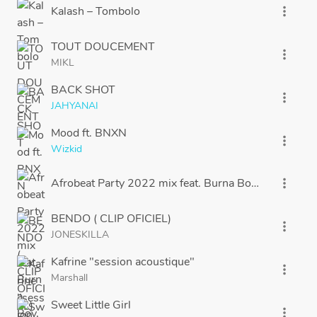
Kalash – Tombolo
more_vert
TOUT DOUCEMENT
more_vert
MIKL
BACK SHOT
more_vert
JAHYANAI
Mood ft. BNXN
more_vert
Wizkid
Afrobeat Party 2022 mix feat. Burna Boy, Wizkid, C
more_vert
BENDO ( CLIP OFICIEL)
more_vert
JONESKILLA
Kafrine "session acoustique"
more_vert
Marshall
Sweet Little Girl
more_vert