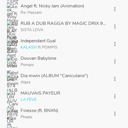
Angel ft. Nicky Jam (Animation)
more_vert
Ric Hassani
RUB A DUB RAGGA BY MAGIC DRIX 974
more_vert
SISTA LOVA
Independant Gyal
more_vert
KALASH
ft
POMPIS
Douvan Babylone
more_vert
Pompis
Dia mwin (ALBUM "Caniculaire")
more_vert
Alaza
MAUVAIS PAYEUR
more_vert
LA FÈVE
Finesse (ft. BNXN)
more_vert
Pheelz