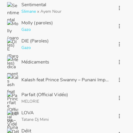
Sentimental
more_vert
Slimane
x
Ayem Nour
Molly (paroles)
more_vert
Gazo
DIE (Paroles)
more_vert
Gazo
Médicaments
more_vert
Kalash feat Prince Swanny – Punani Imperial
more_vert
Parfait (Official Vidéo)
more_vert
MELORIE
LOVA
more_vert
Tatane Dj Mimi
Délit