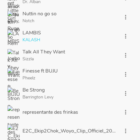
Dr. Alban
Nuttin no go so
more_vert
Notch
LAMBIS
more_vert
KALASH
Talk All They Want
more_vert
Sizzla
Finesse ft BUJU
more_vert
Pheelz
Be Strong
more_vert
Barrington Levy
representante des frinkas
more_vert
E2C_Ekip2Chok_Woyo_Clip_Officiel_2012.mpg
more_vert