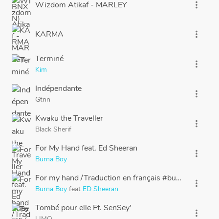
Wizdom Atikaf - MARLEY
more_vert
KARMA
more_vert
Terminé
more_vert
Kim
Indépendante
more_vert
Gtnn
Kwaku the Traveller
more_vert
Black Sherif
For My Hand feat. Ed Sheeran
more_vert
Burna Boy
For my hand /Traduction en français #burnaboy
more_vert
Burna Boy
feat
ED Sheeran
Tombé pour elle Ft. SenSey'
more_vert
LIMO