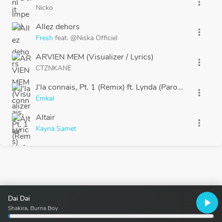
more_vert
Nicko
Allez dehors
more_vert
Fresh
feat.
@Niska Officiel
ARVIEN MEM (Visualizer / Lyrics)
more_vert
CTZNKANE
J'la connais, Pt. 1 (Remix) ft. Lynda (Paroles)
more_vert
Emkal
Altaïr
more_vert
Kayna Samet
Dai Dai
play_arrow
Shakira, Burna Boy