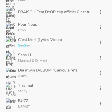
FRAISOU Feat DYOR clip officiel C'est trop
more_vert
Pour Nous
more_vert
Gtnn
C'est Mort (Lyrics Video)
more_vert
SenSey'
Sans Li
more_vert
Marshall
&
Dj Mimi
Dia mwin (ALBUM "Caniculaire")
more_vert
Alaza
T'as mal
more_vert
Stony
BUZZ
more_vert
BAMBY