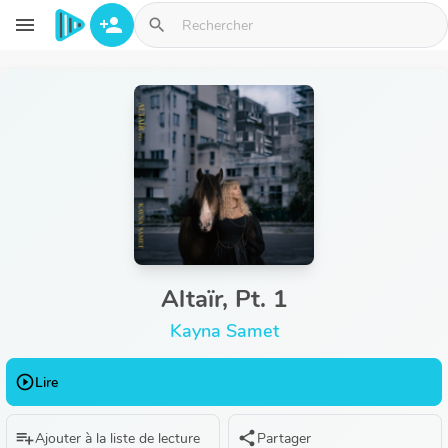
Aller au contenu principal
menu
person_add
search
Altaïr, Pt. 1
Kayna Samet
play_circle_outline
Lire
playlist_add
share
Ajouter à la liste de lecture
Partager