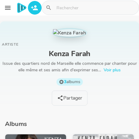
Aller au contenu principal
menu
person_add
search
ARTISTE
Kenza Farah
Issue des quartiers nord de Marseille elle commence par chanter pour
elle même et ses amis afin d'exprimer ses…
Voir plus
3
albums
album
Partager
share
Albums