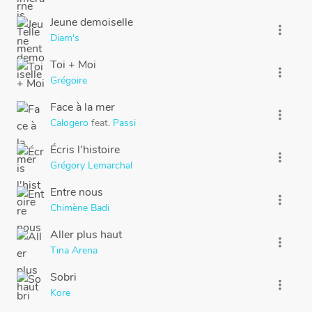
Jeune demoiselle
more_vert
Diam's
Toi + Moi
more_vert
Grégoire
Face à la mer
more_vert
Calogero
feat.
Passi
Écris l'histoire
more_vert
Grégory Lemarchal
Entre nous
more_vert
Chimène Badi
Aller plus haut
more_vert
Tina Arena
Sobri
more_vert
Kore