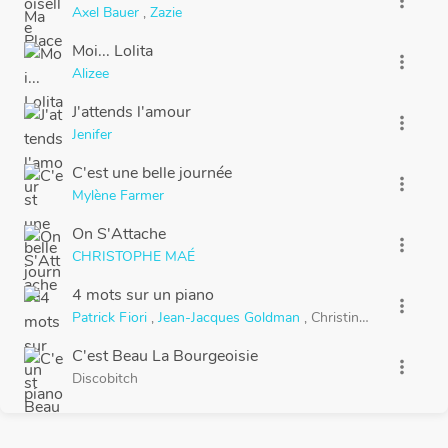
more_vert
Axel Bauer
,
Zazie
Moi... Lolita
more_vert
Alizee
J'attends l'amour
more_vert
Jenifer
C'est une belle journée
more_vert
Mylène Farmer
On S'Attache
more_vert
CHRISTOPHE MAÉ
4 mots sur un piano
more_vert
Patrick Fiori
,
Jean-Jacques Goldman
,
Christine Ricol
C'est Beau La Bourgeoisie
more_vert
Discobitch