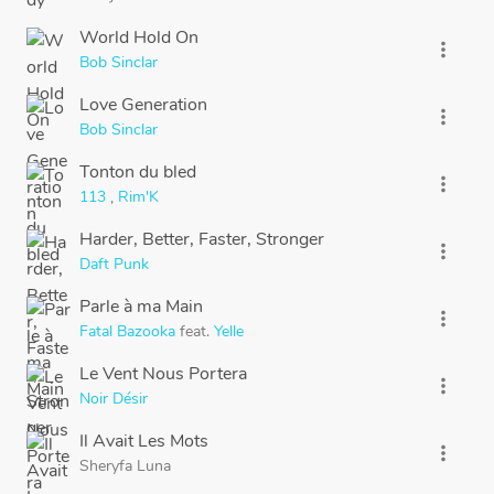
World Hold On
more_vert
Bob Sinclar
Love Generation
more_vert
Bob Sinclar
Tonton du bled
more_vert
113
,
Rim'K
Harder, Better, Faster, Stronger
more_vert
Daft Punk
Parle à ma Main
more_vert
Fatal Bazooka
feat.
Yelle
Le Vent Nous Portera
more_vert
Noir Désir
Il Avait Les Mots
more_vert
Sheryfa Luna