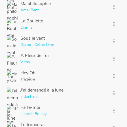
Ma philosophie
more_vert
Amel Bent
La Boulette
more_vert
Diam's
Sous le vent
more_vert
Garou
,
Céline Dion
A Fleur de Toi
more_vert
Vitaa
Hey Oh
more_vert
Tragédie
J'ai demandé à la lune
more_vert
indochine
Parle-moi
more_vert
Isabelle Boulay
Tu trouveras