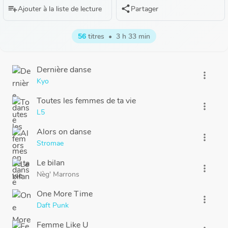
playlist_add
share
Ajouter à la liste de lecture
Partager
56
titres
•
3 h 33 min
Dernière danse
more_vert
Kyo
Toutes les femmes de ta vie
more_vert
L5
Alors on danse
more_vert
Stromae
Le bilan
more_vert
Nèg' Marrons
One More Time
more_vert
Daft Punk
Femme Like U