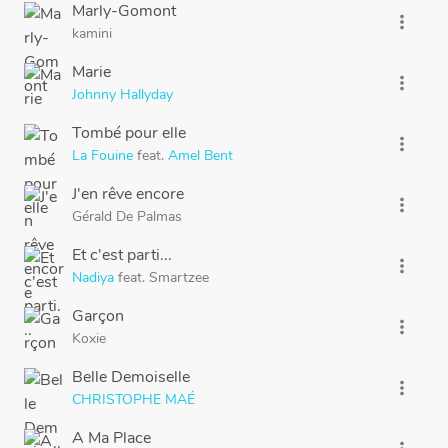
Marly-Gomont
more_vert
kamini
Marie
more_vert
Johnny Hallyday
Tombé pour elle
more_vert
La Fouine
feat.
Amel Bent
J'en rêve encore
more_vert
Gérald De Palmas
Et c'est parti...
more_vert
Nadiya
feat.
Smartzee
Garçon
more_vert
Koxie
Belle Demoiselle
more_vert
CHRISTOPHE MAÉ
A Ma Place