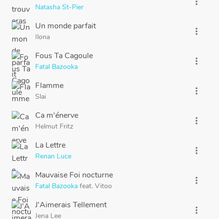
more_vert
Natasha St-Pier
Un monde parfait
more_vert
Ilona
Fous Ta Cagoule
more_vert
Fatal Bazooka
Flamme
more_vert
Slai
Ca m'énerve
more_vert
Helmut Fritz
La Lettre
more_vert
Renan Luce
Mauvaise Foi nocturne
more_vert
Fatal Bazooka
feat.
Vitoo
J'Aimerais Tellement
more_vert
Jena Lee