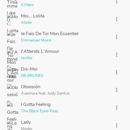
more_vert
K.Maro
Moi... Lolita
more_vert
Alizée
Je Fais De Toi Mon Essentiel
more_vert
Emmanuel Moire
J'Attends L'Amour
more_vert
Jenifer
Dis-Moi
more_vert
BB BRUNES
Obsesión
more_vert
Aventura
feat.
Judy Santos
I Gotta Feeling
more_vert
The Black Eyed Peas
Lady
more_vert
Modjo