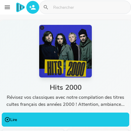
Aller au contenu principal
menu
person_add
search
Hits 2000
Révisez vos classiques avec notre compilation des titres
cultes français des années 2000 ! Attention, ambiance...
play_circle_outline
Lire