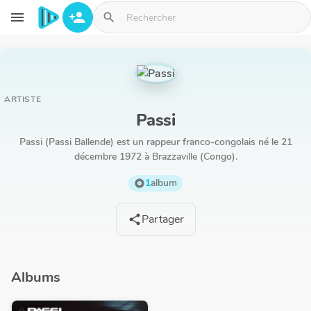
Aller au contenu principal
menu
person_add
search
ARTISTE
Passi
Passi (Passi Ballende) est un rappeur franco-congolais né le 21
décembre 1972 à Brazzaville (Congo).
1
album
album
Partager
share
Albums