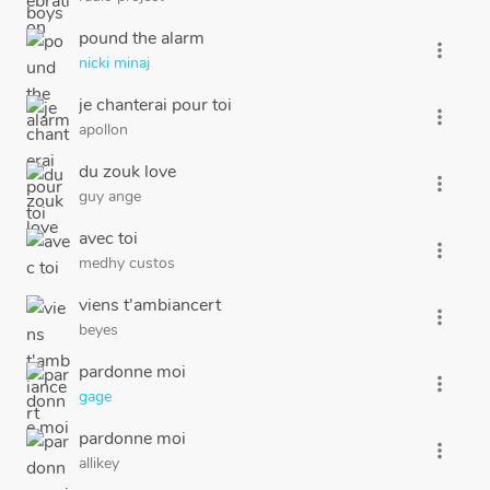
pound the alarm
more_vert
nicki minaj
je chanterai pour toi
more_vert
apollon
du zouk love
more_vert
guy ange
avec toi
more_vert
medhy custos
viens t'ambiancert
more_vert
beyes
pardonne moi
more_vert
gage
pardonne moi
more_vert
allikey