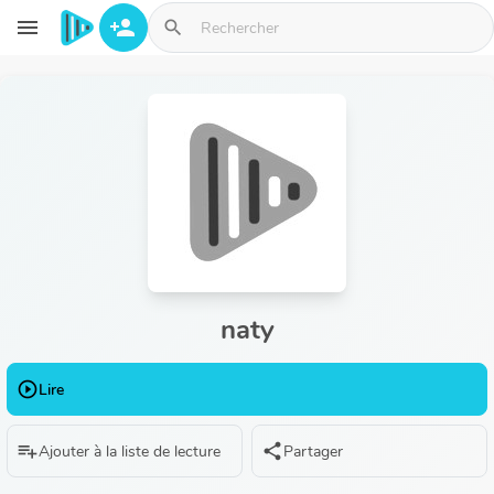
Aller au contenu principal
menu
person_add
search
naty
play_circle_outline
Lire
playlist_add
share
Ajouter à la liste de lecture
Partager