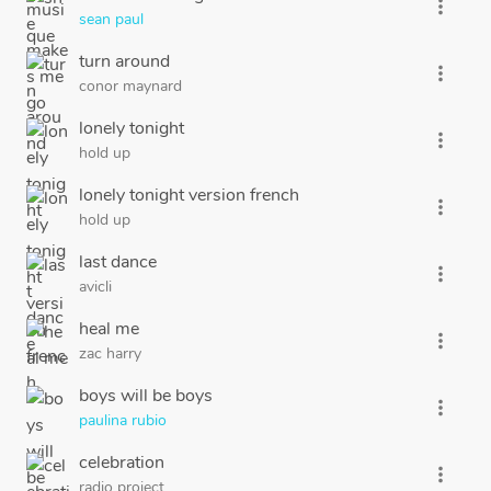
more_vert
sean paul
turn around
more_vert
conor maynard
lonely tonight
more_vert
hold up
lonely tonight version french
more_vert
hold up
last dance
more_vert
avicli
heal me
more_vert
zac harry
boys will be boys
more_vert
paulina rubio
celebration
more_vert
radio project