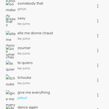
somebody that
more_vert
gotye
sexy
more_vert
lee jumo
elle me donne chaud
more_vert
lee jumo
zoumer
more_vert
lee jumo
te quiero
more_vert
lee jumo
tchouke
more_vert
lee jumo
give me everything
more_vert
pitbull
dance again