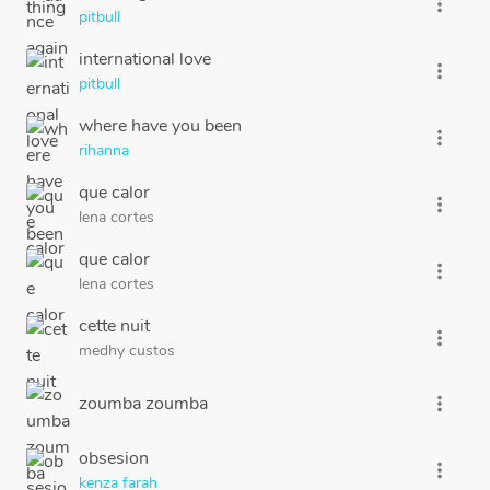
more_vert
pitbull
international love
more_vert
pitbull
where have you been
more_vert
rihanna
que calor
more_vert
lena cortes
que calor
more_vert
lena cortes
cette nuit
more_vert
medhy custos
zoumba zoumba
more_vert
obsesion
more_vert
kenza farah