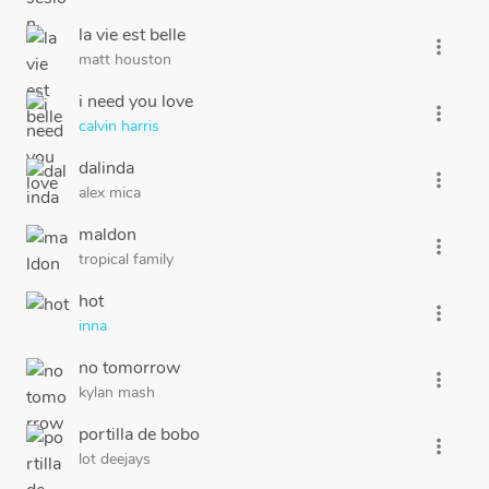
la vie est belle
more_vert
matt houston
i need you love
more_vert
calvin harris
dalinda
more_vert
alex mica
maldon
more_vert
tropical family
hot
more_vert
inna
no tomorrow
more_vert
kylan mash
portilla de bobo
more_vert
lot deejays