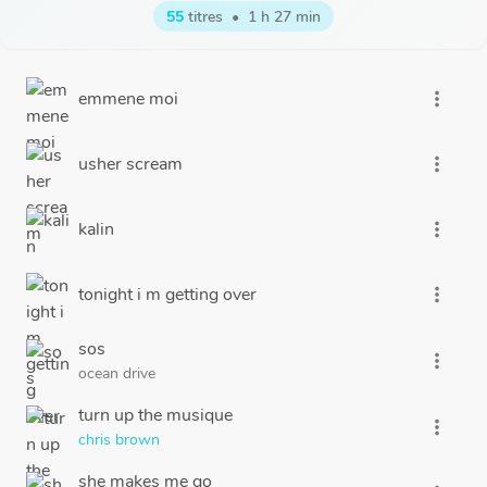
55
titres
•
1 h 27 min
emmene moi
more_vert
usher scream
more_vert
kalin
more_vert
tonight i m getting over
more_vert
sos
more_vert
ocean drive
turn up the musique
more_vert
chris brown
she makes me go