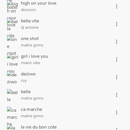
high on your love
more_vert
doorson
bella vita
more_vert
dj antoine
one shot
more_vert
maitre grims
girl i love you
more_vert
miami vibe
deziwo
more_vert
roy
bella
more_vert
maitre grims
ca marche
more_vert
maitre grims
la vie du bon cote