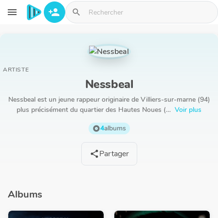
Aller au contenu principal
menu
person_add
search
ARTISTE
Nessbeal
Nessbeal est un jeune rappeur originaire de Villiers-sur-marne (94)
plus précisément du quartier des Hautes Noues (…
Voir plus
4
albums
album
Partager
share
Albums