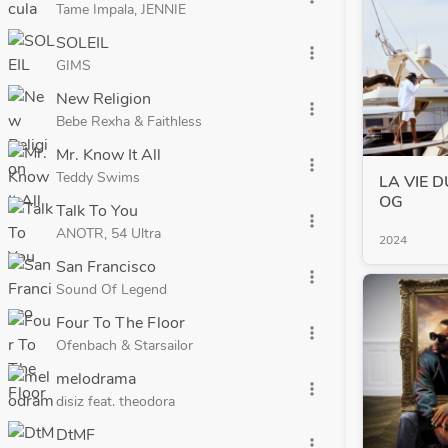
Tame Impala, JENNIE
SOLEIL
more_vert
GIMS
New Religion
more_vert
Bebe Rexha & Faithless
Mr. Know It All
more_vert
Teddy Swims
LA VIE D
OG
Talk To You
more_vert
ANOTR, 54 Ultra
2024
San Francisco
more_vert
Sound Of Legend
Four To The Floor
more_vert
Ofenbach & Starsailor
melodrama
more_vert
disiz feat. theodora
DtMF
more_vert