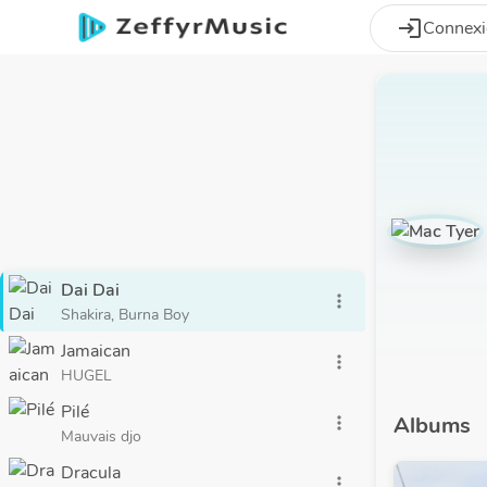
Aller au contenu principal
login
Connex
Dai Dai
more_vert
Shakira, Burna Boy
Jamaican
more_vert
HUGEL
Pilé
Albums
more_vert
Mauvais djo
Dracula
more_vert