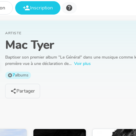
person_add
help
ion
Inscription
ARTISTE
Mac Tyer
Baptiser son premier album "Le Général" dans une musique comme le
première vue à une déclaration de…
Voir plus
7
albums
album
Partager
share