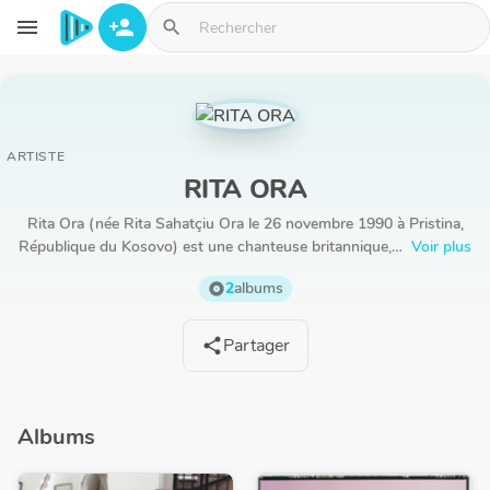
Aller au contenu principal
menu
person_add
search
ARTISTE
RITA ORA
Rita Ora (née Rita Sahatçiu Ora le 26 novembre 1990 à Pristina,
République du Kosovo) est une chanteuse britannique,…
Voir plus
2
albums
album
Partager
share
Albums