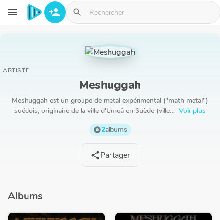
Aller au contenu principal
menu
person_add
search
ARTISTE
Meshuggah
Meshuggah est un groupe de metal expérimental ("math metal")
suédois, originaire de la ville d'Umeå en Suède (ville…
Voir plus
2
albums
album
Partager
share
Albums