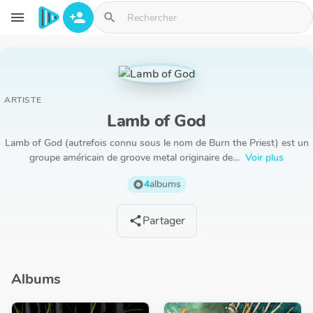
Aller au contenu principal
menu
person_add
search
ARTISTE
Lamb of God
Lamb of God (autrefois connu sous le nom de Burn the Priest) est un
groupe américain de groove metal originaire de…
Voir plus
4
albums
album
Partager
share
Albums