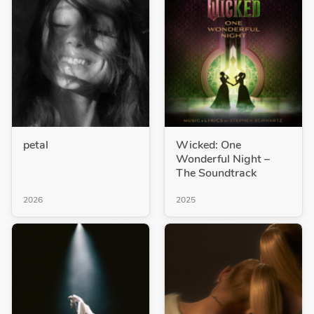
petal
Wicked: One
Wonderful Night –
The Soundtrack
2026
2025