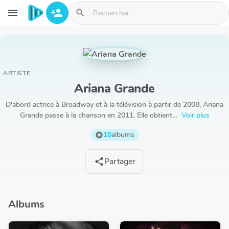
Aller au contenu principal
menu
person_add
search
ARTISTE
Ariana Grande
D'abord actrice à Broadway et à la télévision à partir de 2008, Ariana
Grande passe à la chanson en 2011. Elle obtient…
Voir plus
10
albums
album
Partager
share
Albums