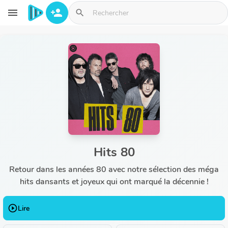
Aller au contenu principal
menu
person_add
search
Hits 80
Retour dans les années 80 avec notre sélection des méga
hits dansants et joyeux qui ont marqué la décennie !
play_circle_outline
Lire