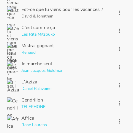
Est-ce que tu viens pour les vacances ?
more_vert
David
&
Jonathan
C'est comme ça
more_vert
Les Rita Mitsouko
Mistral gagnant
more_vert
Renaud
Je marche seul
more_vert
Jean-Jacques Goldman
L'Aziza
more_vert
Daniel Balavoine
Cendrillon
more_vert
TELEPHONE
Africa
more_vert
Rose Laurens