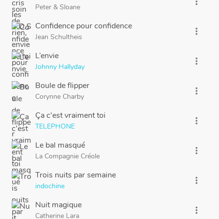
more_vert
Peter
&
Sloane
Confidence pour confidence
more_vert
Jean Schultheis
L’envie
more_vert
Johnny Hallyday
Boule de flipper
more_vert
Corynne Charby
Ça c'est vraiment toi
more_vert
TELEPHONE
Le bal masqué
more_vert
La Compagnie Créole
Trois nuits par semaine
more_vert
indochine
Nuit magique
more_vert
Catherine Lara