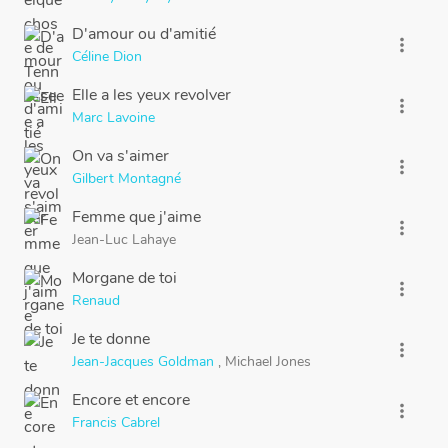
D'amour ou d'amitié
more_vert
Céline Dion
Elle a les yeux revolver
more_vert
Marc Lavoine
On va s'aimer
more_vert
Gilbert Montagné
Femme que j'aime
more_vert
Jean-Luc Lahaye
Morgane de toi
more_vert
Renaud
Je te donne
more_vert
Jean-Jacques Goldman
,
Michael Jones
Encore et encore
more_vert
Francis Cabrel