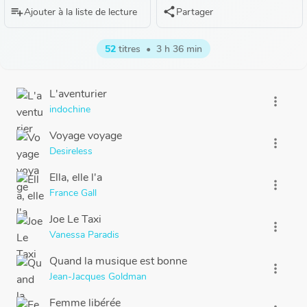
playlist_add
share
Ajouter à la liste de lecture
Partager
52
titres
•
3 h 36 min
L'aventurier
more_vert
indochine
Voyage voyage
more_vert
Desireless
Ella, elle l'a
more_vert
France Gall
Joe Le Taxi
more_vert
Vanessa Paradis
Quand la musique est bonne
more_vert
Jean-Jacques Goldman
Femme libérée