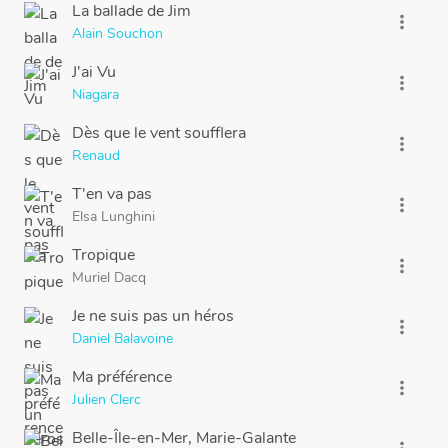
La ballade de Jim
more_vert
Alain Souchon
J'ai Vu
more_vert
Niagara
Dès que le vent soufflera
more_vert
Renaud
T'en va pas
more_vert
Elsa Lunghini
Tropique
more_vert
Muriel Dacq
Je ne suis pas un héros
more_vert
Daniel Balavoine
Ma préférence
more_vert
Julien Clerc
Belle-Île-en-Mer, Marie-Galante