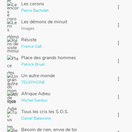
Les corons
more_vert
Pierre Bachelet
Les démons de minuit
more_vert
Images
Résiste
more_vert
France Gall
Place des grands hommes
more_vert
Patrick Bruel
Un autre monde
more_vert
TELEPHONE
Afrique Adieu
more_vert
Michel Sardou
Tous les cris les S.O.S.
more_vert
Daniel Balavoine
Besoin de rien, envie de toi