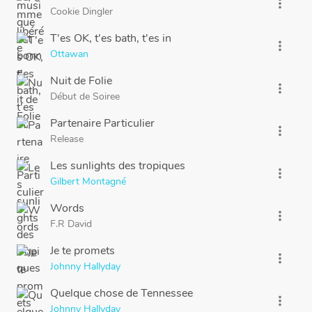
more_vert
Cookie Dingler
T'es OK, t'es bath, t'es in
more_vert
Ottawan
Nuit de Folie
more_vert
Début de Soiree
Partenaire Particulier
more_vert
Release
Les sunlights des tropiques
more_vert
Gilbert Montagné
Words
more_vert
F.R David
Je te promets
more_vert
Johnny Hallyday
Quelque chose de Tennessee
more_vert
Johnny Hallyday