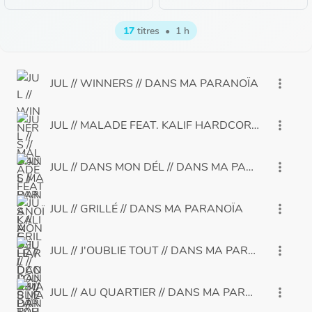
17
titres
•
1 h
JUL // WINNERS // DANS MA PARANOÏA
more_vert
JUL // MALADE FEAT. KALIF HARDCORE // DANS
more_vert
JUL // DANS MON DÉL // DANS MA PARANOÏA
more_vert
JUL // GRILLÉ // DANS MA PARANOÏA
more_vert
JUL // J'OUBLIE TOUT // DANS MA PARANOÏA
more_vert
JUL // AU QUARTIER // DANS MA PARANOÏA
more_vert