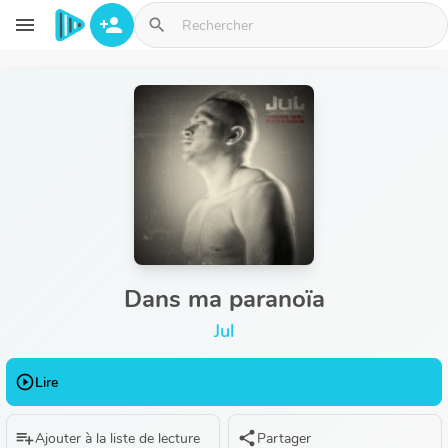
Aller au contenu principal
menu
person_add
search
Dans ma paranoïa
Jul
play_circle_outline
Lire
playlist_add
share
Ajouter à la liste de lecture
Partager