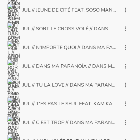
JUL // JEUNE DE CITÉ FEAT. SOSO MANESS // D
more_vert
JUL // SORT LE CROSS VOLÉ // DANS MA PARANO
more_vert
JUL // N'IMPORTE QUOI // DANS MA PARANOÏA
more_vert
JUL // DANS MA PARANOÏA // DANS MA PARANO
more_vert
JUL // TU LA LOVE // DANS MA PARANOÏA
more_vert
JUL // T'ES PAS LE SEUL FEAT. KAMIKAZE // DA
more_vert
JUL // C'EST TROP // DANS MA PARANOÏA
more_vert