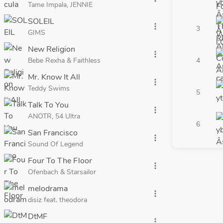
Tame Impala, JENNIE
SOLEIL
more_vert
3
GIMS
New Religion
more_vert
Bebe Rexha & Faithless
4
Mr. Know It All
more_vert
Teddy Swims
5
Talk To You
more_vert
ANOTR, 54 Ultra
6
San Francisco
more_vert
Sound Of Legend
Four To The Floor
more_vert
Ofenbach & Starsailor
melodrama
more_vert
disiz feat. theodora
DtMF
more_vert