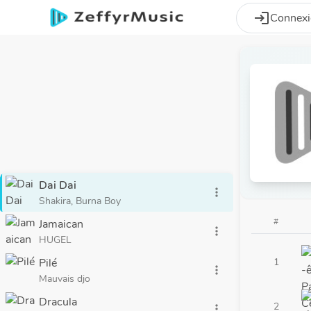
Aller au contenu principal
login
Connex
Dai Dai
more_vert
Shakira, Burna Boy
#
Jamaican
more_vert
HUGEL
Pilé
1
more_vert
Mauvais djo
Dracula
2
more_vert