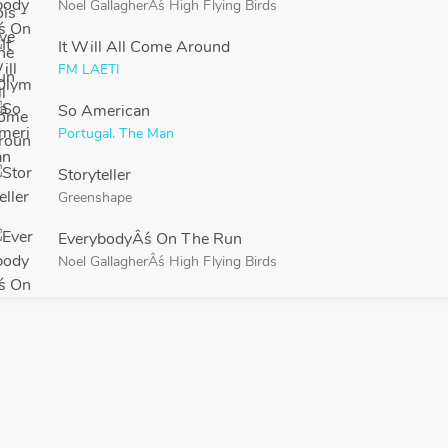
Noel GallagherÂ´s High Flying Birds
It Will All Come Around
FM LAETI
So American
Portugal. The Man
Storyteller
Greenshape
EverybodyÂ´s On The Run
Noel GallagherÂ´s High Flying Birds