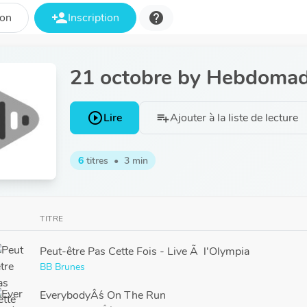
person_add
help
ion
Inscription
21 octobre by Hebdomada
play_circle_outline
Lire
Ajouter à la liste de lecture
playlist_add
6
titres
•
3 min
TITRE
Peut-être Pas Cette Fois - Live Ã l'Olympia
BB Brunes
EverybodyÂ´s On The Run