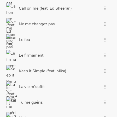
Call on me (feat. Ed Sheeran)
more_vert
Ne me changez pas
more_vert
Le feu
more_vert
Le firmament
more_vert
Keep it Simple (feat. Mika)
more_vert
La vie m'suffit
more_vert
Tu me guéris
more_vert