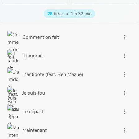
28
titres
•
1 h 32 min
Comment on fait
more_vert
Il faudrait
more_vert
L'antidote (feat. Ben Mazué)
more_vert
Je suis fou
more_vert
Le départ
more_vert
Maintenant
more_vert