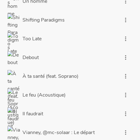
Un homme
more_vert
Shifting Paradigms
more_vert
Too Late
more_vert
Debout
more_vert
À ta santé (feat. Soprano)
more_vert
Le feu (Acoustique)
more_vert
Il faudrait
more_vert
Vianney, @mc-solaar : Le départ
more_vert