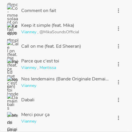
Comment on fait
more_vert
Keep it simple (feat. Mika)
more_vert
Vianney
,
@MikaSoundsOfficial
Call on me (feat. Ed Sheeran)
more_vert
Parce que c'est toi
more_vert
Vianney
,
Mentissa
Nos lendemains (Bande Originale Demain Nous Appa
more_vert
Vianney
Dabali
more_vert
Merci pour ça
more_vert
Vianney