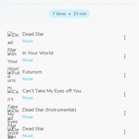
7
titres
•
23 min
Dead Star
more_vert
Muse
In Your World
more_vert
Muse
Futurism
more_vert
Muse
Can't Take My Eyes off You
more_vert
Muse
Dead Star (Instrumental)
more_vert
Muse
Dead Star
more_vert
Muse