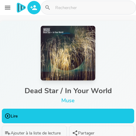
Aller au contenu principal
menu
person_add
search
Dead Star / In Your World
Muse
play_circle_outline
Lire
playlist_add
share
Ajouter à la liste de lecture
Partager