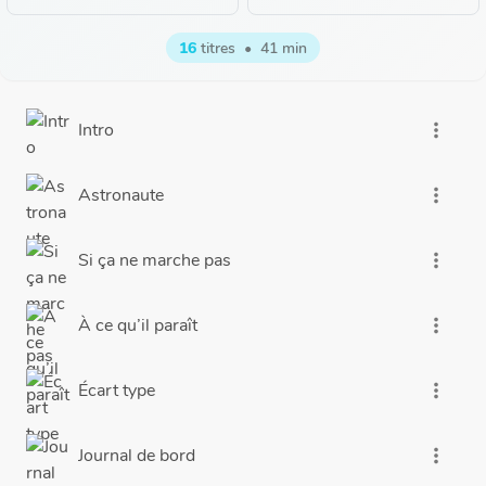
16
titres
•
41 min
Intro
more_vert
Astronaute
more_vert
Si ça ne marche pas
more_vert
À ce qu’il paraît
more_vert
Écart type
more_vert
Journal de bord
more_vert