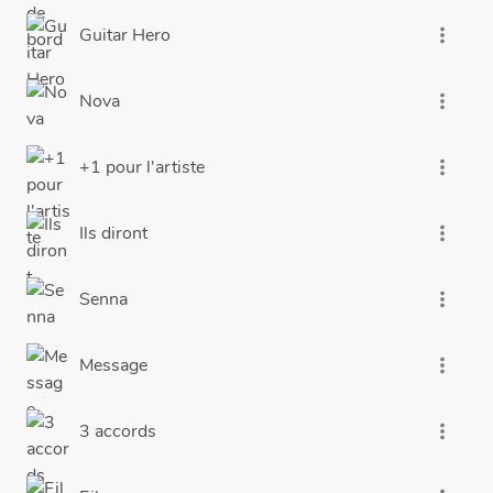
Guitar Hero
more_vert
Nova
more_vert
+1 pour l'artiste
more_vert
Ils diront
more_vert
Senna
more_vert
Message
more_vert
3 accords
more_vert