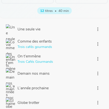
12
titres
•
40 min
Une seule vie
more_vert
Comme des enfants
more_vert
Trois cafés gourmands
On t'emmène
more_vert
Trois Cafés Gourmands
Demain nos mains
more_vert
L’année prochaine
more_vert
Globe trotter
more_vert