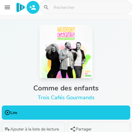
Aller au contenu principal
menu
person_add
search
Comme des enfants
Trois Cafés Gourmands
play_circle_outline
Lire
playlist_add
share
Ajouter à la liste de lecture
Partager