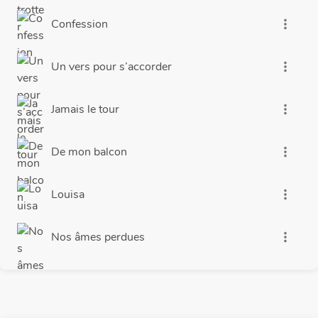
Confession
more_vert
Un vers pour s’accorder
more_vert
Jamais le tour
more_vert
De mon balcon
more_vert
Louisa
more_vert
Nos âmes perdues
more_vert