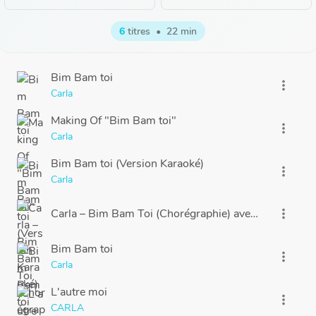
6
titres
•
22 min
Bim Bam toi
more_vert
Carla
Making Of "Bim Bam toi"
more_vert
Carla
Bim Bam toi (Version Karaoké)
more_vert
Carla
Carla – Bim Bam Toi (Chorégraphie) avec Albane & L
more_vert
Bim Bam toi
more_vert
Carla
L'autre moi
more_vert
CARLA