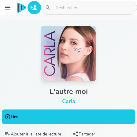
Aller au contenu principal
menu
person_add
search
L'autre moi
Carla
play_circle_outline
Lire
playlist_add
share
Ajouter à la liste de lecture
Partager