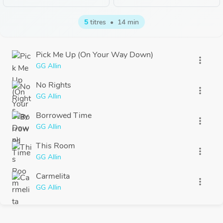
5
titres
•
14 min
Pick Me Up (On Your Way Down)
more_vert
GG Allin
No Rights
more_vert
GG Allin
Borrowed Time
more_vert
GG Allin
This Room
more_vert
GG Allin
Carmelita
more_vert
GG Allin