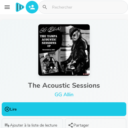
Aller au contenu principal
menu
person_add
search
The Acoustic Sessions
GG Allin
play_circle_outline
Lire
playlist_add
share
Ajouter à la liste de lecture
Partager