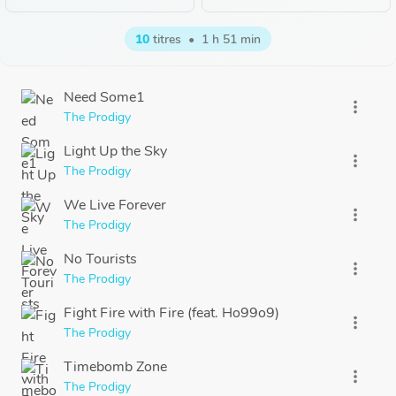
10
titres
•
1 h 51 min
Need Some1
more_vert
The Prodigy
Light Up the Sky
more_vert
The Prodigy
We Live Forever
more_vert
The Prodigy
No Tourists
more_vert
The Prodigy
Fight Fire with Fire (feat. Ho99o9)
more_vert
The Prodigy
Timebomb Zone
more_vert
The Prodigy