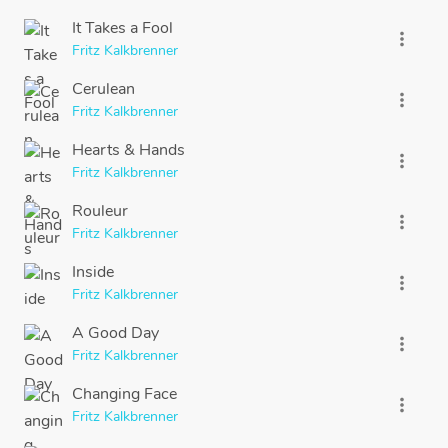
It Takes a Fool
more_vert
Fritz Kalkbrenner
Cerulean
more_vert
Fritz Kalkbrenner
Hearts & Hands
more_vert
Fritz Kalkbrenner
Rouleur
more_vert
Fritz Kalkbrenner
Inside
more_vert
Fritz Kalkbrenner
A Good Day
more_vert
Fritz Kalkbrenner
Changing Face
more_vert
Fritz Kalkbrenner