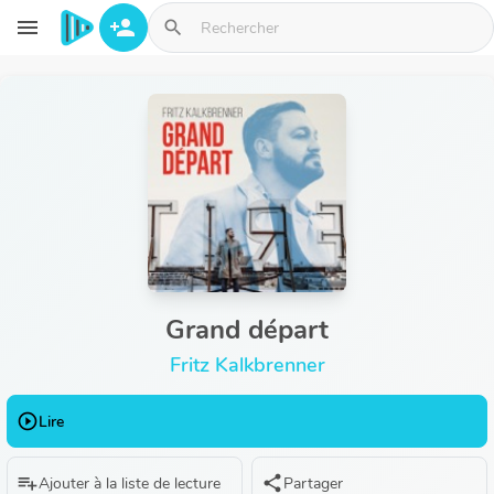
Aller au contenu principal
menu
person_add
search
Grand départ
Fritz Kalkbrenner
play_circle_outline
Lire
playlist_add
share
Ajouter à la liste de lecture
Partager