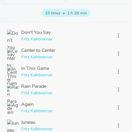
15
titres
•
1 h 26 min
Don't You Say
more_vert
Fritz Kalkbrenner
Center to Center
more_vert
Fritz Kalkbrenner
In This Game
more_vert
Fritz Kalkbrenner
Rain Parade
more_vert
Fritz Kalkbrenner
Again
more_vert
Fritz Kalkbrenner
Juneau
more_vert
Fritz Kalkbrenner