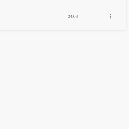
more_vert
04:06