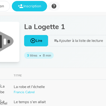
person_add
help
ion
Inscription
La Logette 1
play_circle_outline
Lire
Ajouter à la liste de lecture
playlist_add
3
titres
•
8 min
TITRE
La robe et l'échelle
Francis Cabrel
Le temps s'en allait