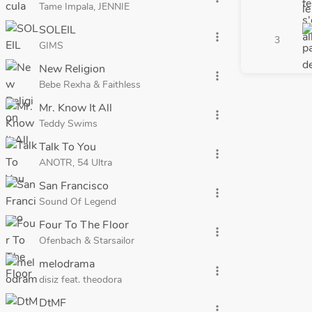
Tame Impala, JENNIE
SOLEIL
more_vert
3
GIMS
New Religion
more_vert
Bebe Rexha & Faithless
Mr. Know It All
more_vert
Teddy Swims
Talk To You
more_vert
ANOTR, 54 Ultra
San Francisco
more_vert
Sound Of Legend
Four To The Floor
more_vert
Ofenbach & Starsailor
melodrama
more_vert
disiz feat. theodora
DtMF
more_vert