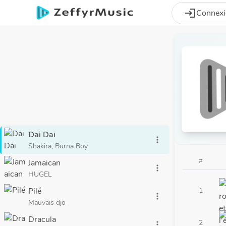
Aller au contenu principal
login
Connex
Dai Dai
more_vert
Shakira, Burna Boy
#
Jamaican
more_vert
HUGEL
Pilé
1
more_vert
Mauvais djo
Dracula
2
more_vert