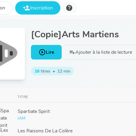
person_add
help
ion
Inscription
[Copie]Arts Martiens
play_circle_outline
Lire
Ajouter à la liste de lecture
playlist_add
16
titres
•
12 min
TITRE
Spartiate Spirit
IAM
Les Raisons De La Colère