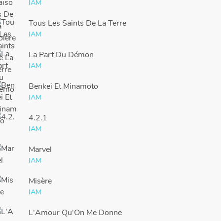
IAM
Tous Les Saints De La Terre
IAM
La Part Du Démon
IAM
Benkei Et Minamoto
IAM
4.2.1
IAM
Marvel
IAM
Misère
IAM
L'Amour Qu'On Me Donne