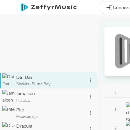
Aller au contenu principal
login
Connex
Dai Dai
more_vert
Shakira, Burna Boy
#
Jamaican
more_vert
HUGEL
Pilé
1
more_vert
Mauvais djo
Dracula
2
more_vert