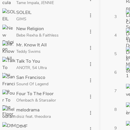
Tame Impala, JENNIE
SOLEIL
more_vert
3
GIMS
New Religion
more_vert
Bebe Rexha & Faithless
4
Mr. Know It All
more_vert
Teddy Swims
5
Talk To You
more_vert
ANOTR, 54 Ultra
6
San Francisco
more_vert
Sound Of Legend
7
Four To The Floor
more_vert
Ofenbach & Starsailor
melodrama
8
more_vert
disiz feat. theodora
DtMF
9
more_vert