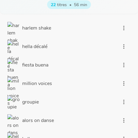
22
titres
•
56 min
harlem shake
more_vert
hella décalé
more_vert
fiesta buena
more_vert
million voices
more_vert
groupie
more_vert
alors on danse
more_vert