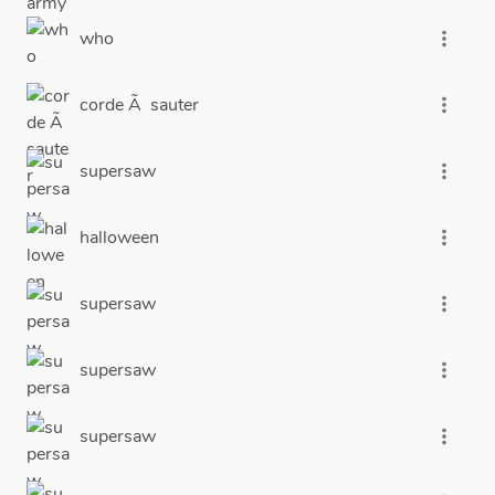
who
more_vert
corde Ã sauter
more_vert
supersaw
more_vert
halloween
more_vert
supersaw
more_vert
supersaw
more_vert
supersaw
more_vert