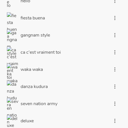
hello
more_vert
fiesta buena
more_vert
gangnam style
more_vert
ca c'est vraiment toi
more_vert
waka waka
more_vert
danza kudura
more_vert
seven nation army
more_vert
deluxe
more_vert