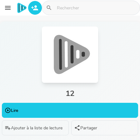
Aller au contenu principal
menu
person_add
search
12
play_circle_outline
Lire
playlist_add
share
Ajouter à la liste de lecture
Partager