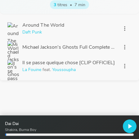
3
titres
•
7 min
Around The World
more_vert
Daft Punk
Michael Jackson's Ghosts Full Complete Version HD
more_vert
Il se passe quelque chose [CLIP OFFICIEL]
more_vert
La Fouine
feat.
Youssoupha
Dai Dai
play_arrow
Shakira, Burna Boy