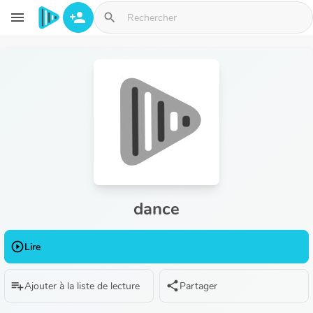
Aller au contenu principal
menu
person_add
search
dance
play_circle_outline
Lire
playlist_add
share
Ajouter à la liste de lecture
Partager