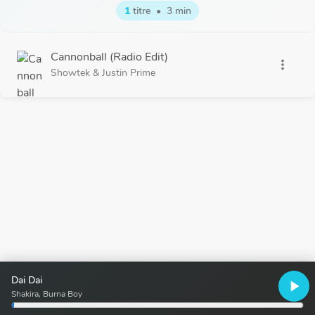
1
titre
•
3 min
Cannonball (Radio Edit)
more_vert
Showtek
&
Justin Prime
Dai Dai
play_arrow
Shakira, Burna Boy