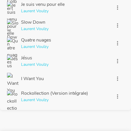
Je suis venu pour elle
more_vert
Laurent Voulzy
Slow Down
more_vert
Laurent Voulzy
Quatre nuages
more_vert
Laurent Voulzy
Jésus
more_vert
Laurent Voulzy
I Want You
more_vert
Rockollection (Version intégrale)
more_vert
Laurent Voulzy