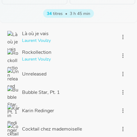
34
titres
•
3 h 45 min
Là où je vais
more_vert
Laurent Voulzy
Rockollection
more_vert
Laurent Voulzy
Unreleased
more_vert
Bubble Star, Pt. 1
more_vert
Karin Redinger
more_vert
Cocktail chez mademoiselle
more_vert