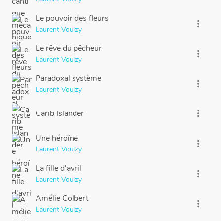
Le pouvoir des fleurs
more_vert
Laurent Voulzy
Le rêve du pêcheur
more_vert
Laurent Voulzy
Paradoxal système
more_vert
Laurent Voulzy
Carib Islander
more_vert
Une héroïne
more_vert
Laurent Voulzy
La fille d'avril
more_vert
Laurent Voulzy
Amélie Colbert
more_vert
Laurent Voulzy