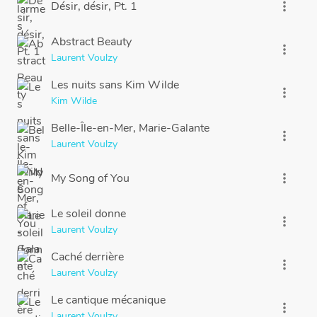
Désir, désir, Pt. 1
more_vert
Abstract Beauty
more_vert
Laurent Voulzy
Les nuits sans Kim Wilde
more_vert
Kim Wilde
Belle-Île-en-Mer, Marie-Galante
more_vert
Laurent Voulzy
My Song of You
more_vert
Le soleil donne
more_vert
Laurent Voulzy
Caché derrière
more_vert
Laurent Voulzy
Le cantique mécanique
more_vert
Laurent Voulzy