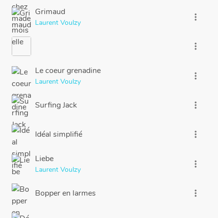
Grimaud
more_vert
Laurent Voulzy
more_vert
Le coeur grenadine
more_vert
Laurent Voulzy
Surfing Jack
more_vert
Idéal simplifié
more_vert
Liebe
more_vert
Laurent Voulzy
Bopper en larmes
more_vert