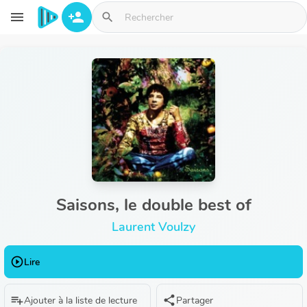
Aller au contenu principal
menu
person_add
search
Saisons, le double best of
Laurent Voulzy
play_circle_outline
Lire
playlist_add
share
Ajouter à la liste de lecture
Partager