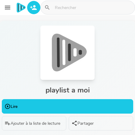
Aller au contenu principal
menu
person_add
search
playlist a moi
play_circle_outline
Lire
playlist_add
share
Ajouter à la liste de lecture
Partager