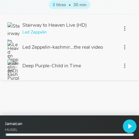
3
titres
•
30 min
Stairway to Heaven Live (HD)
more_vert
Led Zeppelin
Led Zeppelin-kashmir...the real video
more_vert
Deep Purple-Child in Time
more_vert
Jamaican
play_arrow
HUGEL