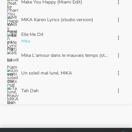
Make You Happy (Miami Edit)
more_vert
MIKA Karen Lyrics (studio version)
more_vert
Elle Me Dit
more_vert
Mika
Mika L'amour dans le mauvais temps (studio version +
more_vert
Un soleil mal luné, MIKA
more_vert
Tah Dah
more_vert