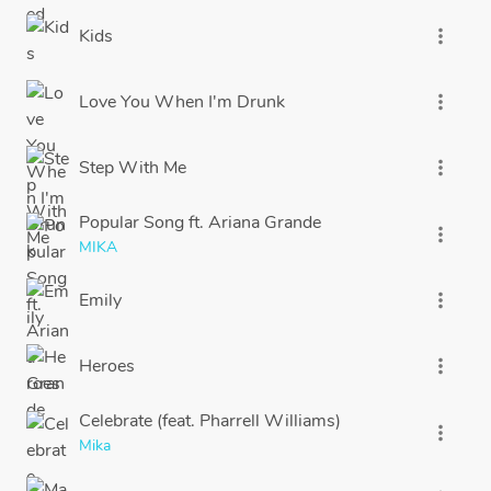
Kids
more_vert
Love You When I'm Drunk
more_vert
Step With Me
more_vert
Popular Song ft. Ariana Grande
more_vert
MIKA
Emily
more_vert
Heroes
more_vert
Celebrate (feat. Pharrell Williams)
more_vert
Mika