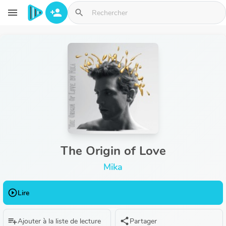
Aller au contenu principal
menu
person_add
search
The Origin of Love
Mika
play_circle_outline
Lire
playlist_add
share
Ajouter à la liste de lecture
Partager