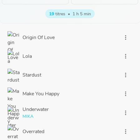
19
titres
•
1 h 5 min
Origin Of Love
more_vert
Lola
more_vert
Stardust
more_vert
Make You Happy
more_vert
Underwater
more_vert
MIKA
Overrated
more_vert