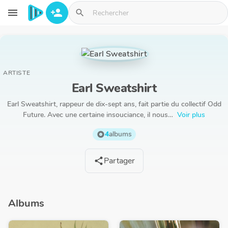
Aller au contenu principal
menu
person_add
search
ARTISTE
Earl Sweatshirt
Earl Sweatshirt, rappeur de dix-sept ans, fait partie du collectif Odd
Future. Avec une certaine insouciance, il nous…
Voir plus
4
albums
album
Partager
share
Albums