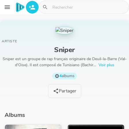
Aller au contenu principal
menu
person_add
search
ARTISTE
Sniper
Sniper est un groupe de rap français originaire de Deuil-la-Barre (Val-
d'Oise). Il est composé de Tunisiano (Bachir…
Voir plus
4
albums
album
Partager
share
Albums