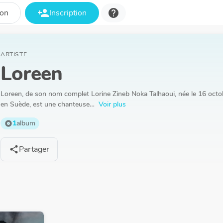
person_add
help
ion
Inscription
ARTISTE
Loreen
Loreen, de son nom complet Lorine Zineb Noka Talhaoui, née le 16 oct
en Suède, est une chanteuse…
Voir plus
1
album
album
Partager
share