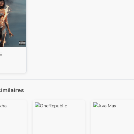
E
similaires