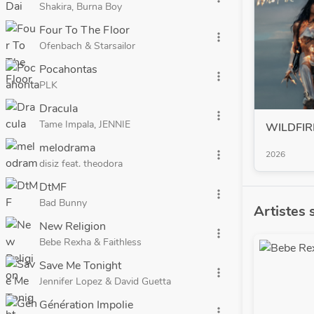
Shakira, Burna Boy
Four To The Floor
more_vert
Ofenbach & Starsailor
Pocahontas
more_vert
PLK
Dracula
more_vert
Tame Impala, JENNIE
WILDFIR
melodrama
more_vert
2026
disiz feat. theodora
DtMF
more_vert
Bad Bunny
Artistes 
New Religion
more_vert
Bebe Rexha & Faithless
Save Me Tonight
more_vert
Jennifer Lopez & David Guetta
Génération Impolie
more_vert