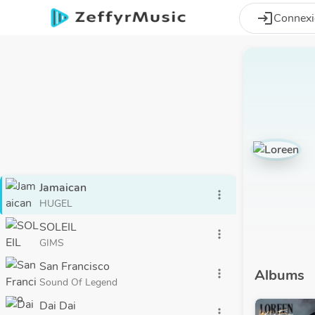
Aller au contenu principal
login
Connex
Jamaican
more_vert
HUGEL
SOLEIL
more_vert
GIMS
San Francisco
Albums
more_vert
Sound Of Legend
Dai Dai
more_vert