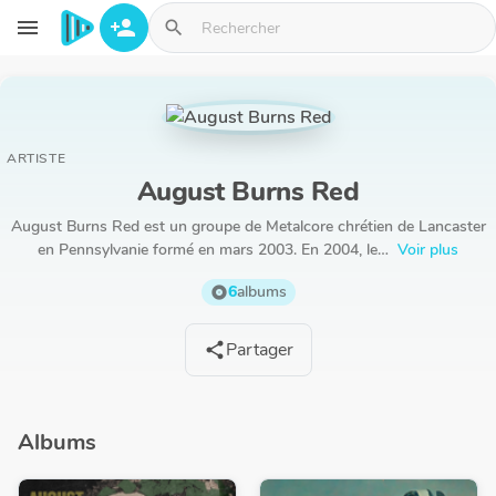
Aller au contenu principal
menu
person_add
search
ARTISTE
August Burns Red
August Burns Red est un groupe de Metalcore chrétien de Lancaster
en Pennsylvanie formé en mars 2003. En 2004, le…
Voir plus
6
albums
album
Partager
share
Albums