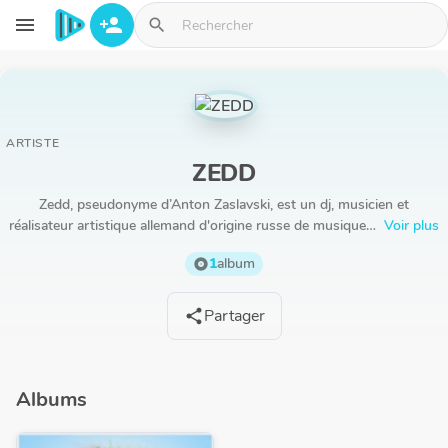
Aller au contenu principal
menu
person_add
search
ARTISTE
ZEDD
Zedd, pseudonyme d’Anton Zaslavski, est un dj, musicien et
réalisateur artistique allemand d'origine russe de musique…
Voir plus
1
album
album
Partager
share
Albums