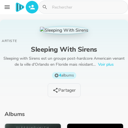
Aller au contenu principal
menu
person_add
search
ARTISTE
Sleeping With Sirens
Sleeping with Sirens est un groupe post-hardcore Americain venant
de la ville d'Orlando en Floride mais résidant…
Voir plus
4
albums
album
Partager
share
Albums