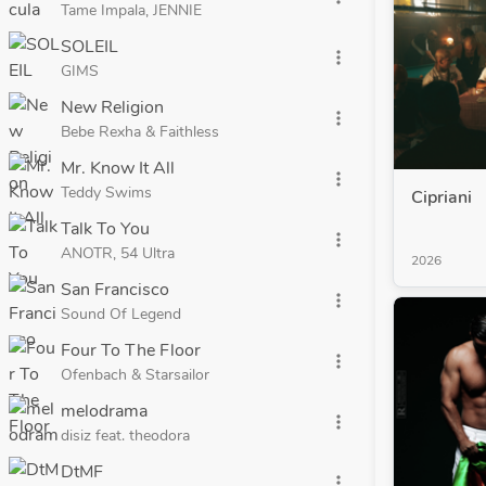
Tame Impala, JENNIE
SOLEIL
more_vert
GIMS
New Religion
more_vert
Bebe Rexha & Faithless
Mr. Know It All
more_vert
Teddy Swims
Cipriani
Talk To You
more_vert
ANOTR, 54 Ultra
2026
San Francisco
more_vert
Sound Of Legend
Four To The Floor
more_vert
Ofenbach & Starsailor
melodrama
more_vert
disiz feat. theodora
DtMF
more_vert