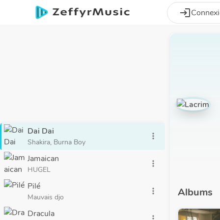
Aller au contenu principal
login
Connex
Dai Dai
more_vert
Shakira, Burna Boy
Jamaican
more_vert
HUGEL
Pilé
Albums
more_vert
Mauvais djo
Dracula
more_vert