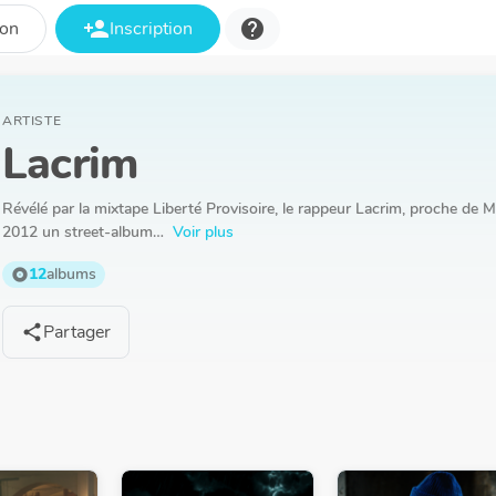
person_add
help
ion
Inscription
ARTISTE
Lacrim
Révélé par la mixtape Liberté Provisoire, le rappeur Lacrim, proche de M
2012 un street-album…
Voir plus
12
albums
album
Partager
share