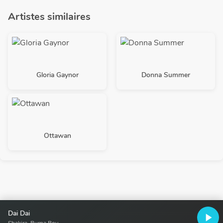
Artistes similaires
Gloria Gaynor
Donna Summer
Ottawan
Dai Dai
play_arrow
Shakira, Burna Boy