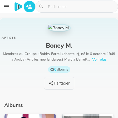
Aller au contenu principal
menu
person_add
search
ARTISTE
Boney M.
Membres du Groupe : Bobby Farrell (chanteur), né le 6 octobre 1949
à Aruba (Antilles néerlandaises) Marcia Barrett…
Voir plus
6
albums
album
Partager
share
Albums