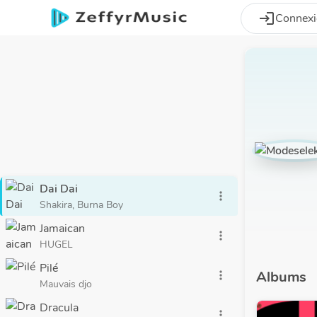
Aller au contenu principal
login
Connex
Dai Dai
more_vert
Shakira, Burna Boy
Jamaican
more_vert
HUGEL
Pilé
Albums
more_vert
Mauvais djo
Dracula
more_vert