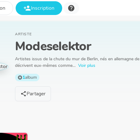
person_add
help
ion
Inscription
ARTISTE
Modeselektor
Artistes issus de la chute du mur de Berlin, nés en allemagne de 
décrivent eux-mêmes comme…
Voir plus
1
album
album
Partager
share