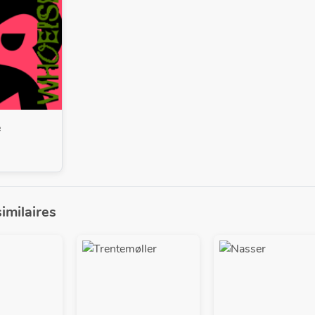
e
similaires