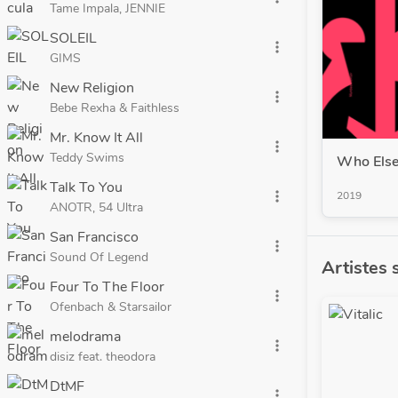
Tame Impala, JENNIE
SOLEIL
more_vert
GIMS
New Religion
more_vert
Bebe Rexha & Faithless
Mr. Know It All
more_vert
Teddy Swims
Who Els
Talk To You
more_vert
2019
ANOTR, 54 Ultra
San Francisco
more_vert
Sound Of Legend
Artistes 
Four To The Floor
more_vert
Ofenbach & Starsailor
melodrama
more_vert
disiz feat. theodora
DtMF
more_vert