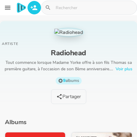
Aller au contenu principal
menu
person_add
search
ARTISTE
Radiohead
Tout commence lorsque Madame Yorke offre à son fils Thomas sa
première guitare, à l'occasion de son 8ème anniversaire.…
Voir plus
9
albums
album
Partager
share
Albums