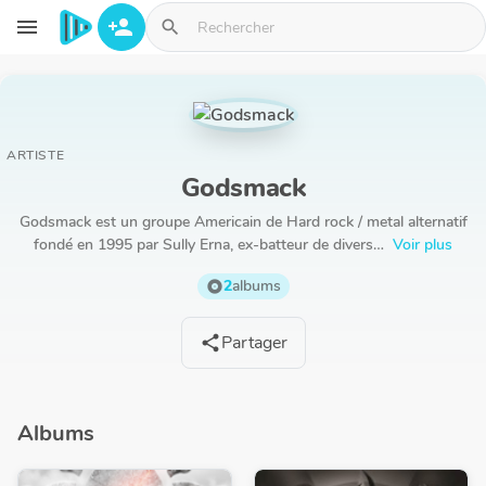
Aller au contenu principal
menu
person_add
search
ARTISTE
Godsmack
Godsmack est un groupe Americain de Hard rock / metal alternatif
fondé en 1995 par Sully Erna, ex-batteur de divers…
Voir plus
2
albums
album
Partager
share
Albums