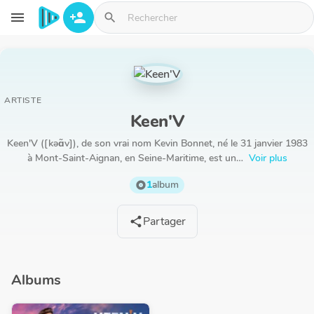
Aller au contenu principal
menu
person_add
search
ARTISTE
Keen'V
Keen'V ([kəɑ̃v]), de son vrai nom Kevin Bonnet, né le 31 janvier 1983
à Mont-Saint-Aignan, en Seine-Maritime, est un…
Voir plus
1
album
album
Partager
share
Albums