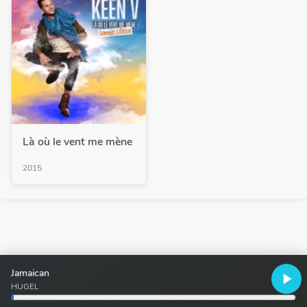
Là où le vent me mène
2015
Jamaican
play_arrow
HUGEL