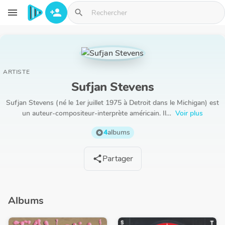
Aller au contenu principal
menu
person_add
search
ARTISTE
Sufjan Stevens
Sufjan Stevens (né le 1er juillet 1975 à Detroit dans le Michigan) est
un auteur-compositeur-interprète américain. Il…
Voir plus
4
albums
album
Partager
share
Albums