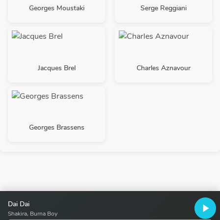
Georges Moustaki
Serge Reggiani
Jacques Brel
Charles Aznavour
Georges Brassens
Dai Dai
play_arrow
Shakira, Burna Boy