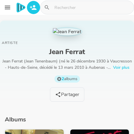
Aller au contenu principal
menu
person_add
search
ARTISTE
Jean Ferrat
Jean Ferrat (Jean Tenenbaum) (né le 26 décembre 1930 à Vaucresson
- Hauts-de-Seine, décédé le 13 mars 2010 à Aubenas -…
Voir plus
2
albums
album
Partager
share
Albums