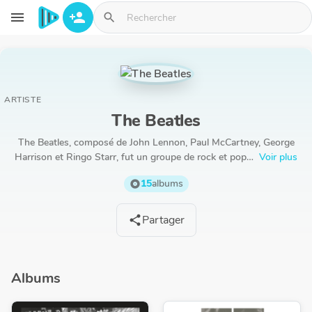
Aller au contenu principal
menu
person_add
search
ARTISTE
The Beatles
The Beatles, composé de John Lennon, Paul McCartney, George
Harrison et Ringo Starr, fut un groupe de rock et pop…
Voir plus
15
albums
album
Partager
share
Albums