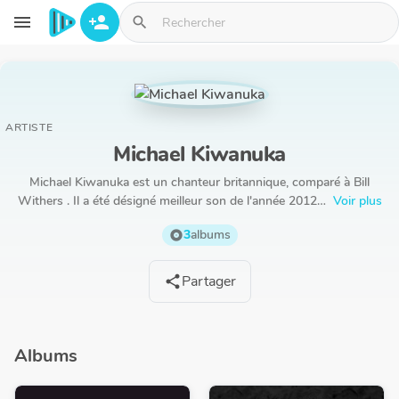
Aller au contenu principal
menu
person_add
search
ARTISTE
Michael Kiwanuka
Michael Kiwanuka est un chanteur britannique, comparé à Bill
Withers . Il a été désigné meilleur son de l'année 2012…
Voir plus
3
albums
album
Partager
share
Albums